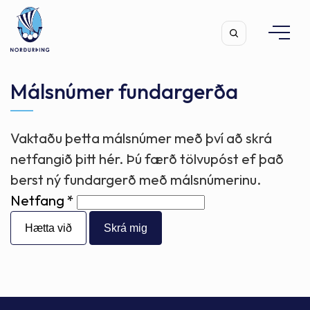
Málsnúmer fundargerða
Vaktaðu þetta málsnúmer með því að skrá
Leita
netfangið þitt hér. Þú færð tölvupóst ef það
berst ný fundargerð með málsnúmerinu.
Netfang
Hætta við