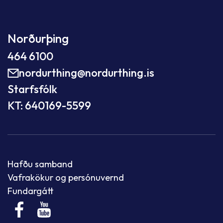
Norðurþing
464 6100
nordurthing@nordurthing.is
Starfsfólk
KT: 640169-5599
Hafðu samband
Vafrakökur og persónuvernd
Fundargátt