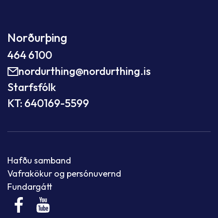
Norðurþing
464 6100
nordurthing@nordurthing.is
Starfsfólk
KT: 640169-5599
Hafðu samband
Vafrakökur og persónuvernd
Fundargátt