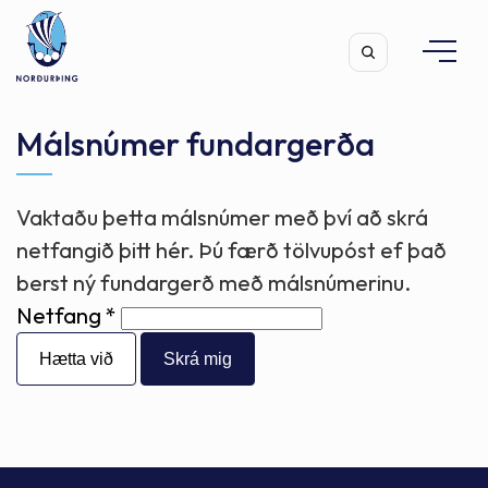
Málsnúmer fundargerða
Vaktaðu þetta málsnúmer með því að skrá
Leita
netfangið þitt hér. Þú færð tölvupóst ef það
berst ný fundargerð með málsnúmerinu.
Netfang
Hætta við