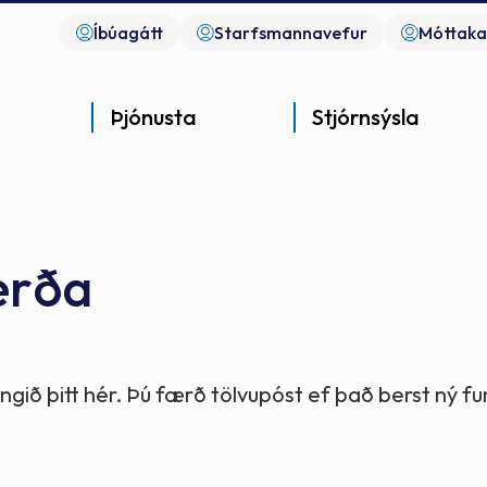
Íbúagátt
Starfsmannavefur
Móttaka
Þjónusta
Stjórnsýsla
erða
Góð þjónusta
Góð stjórnsýsla
Góð mannlíf
- gott samfélag
- gott samfélag
- gott samfélag
gið þitt hér. Þú færð tölvupóst ef það berst ný 