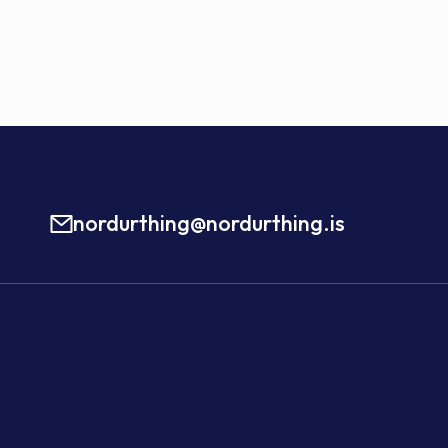
nordurthing@nordurthing.is