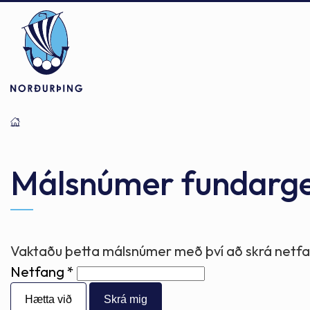
Þjónusta
Stjórnsýsla
Mannlíf
Málsnúmer fundarg
Félagsþjónusta
Stjórnkerfi
Byggðarlögin
Vaktaðu þetta málsnúmer með því að skrá netfan
Netfang
Menntun
Málaflokkar
Náttúran
Hætta við