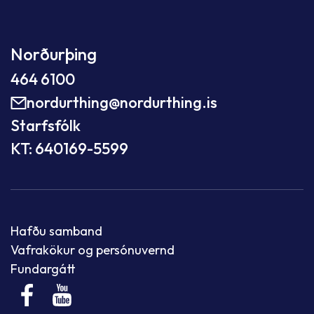
Norðurþing
464 6100
nordurthing@nordurthing.is
Starfsfólk
KT: 640169-5599
Hafðu samband
Vafrakökur og persónuvernd
Fundargátt