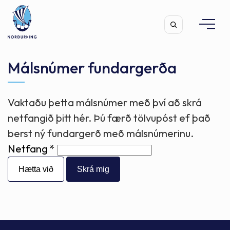
Málsnúmer fundargerða
Vaktaðu þetta málsnúmer með því að skrá
Leita
netfangið þitt hér. Þú færð tölvupóst ef það
berst ný fundargerð með málsnúmerinu.
Netfang
Hætta við