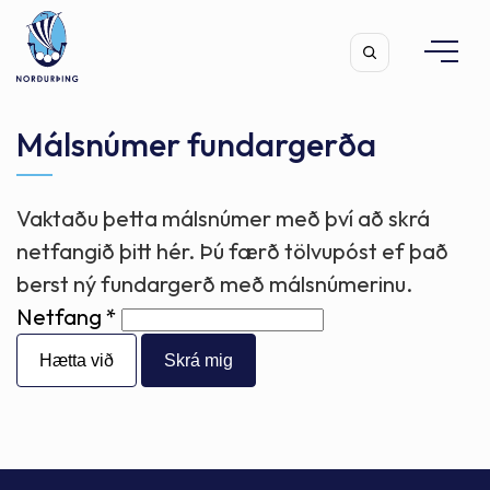
Málsnúmer fundargerða
Vaktaðu þetta málsnúmer með því að skrá
Leita
netfangið þitt hér. Þú færð tölvupóst ef það
berst ný fundargerð með málsnúmerinu.
Netfang
Hætta við