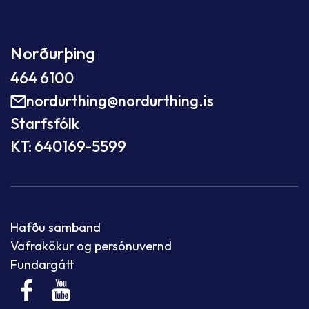
Norðurþing
464 6100
nordurthing@nordurthing.is
Starfsfólk
KT: 640169-5599
Hafðu samband
Vafrakökur og persónuvernd
Fundargátt