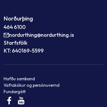
Norðurþing
464 6100
nordurthing@nordurthing.is
Starfsfólk
KT: 640169-5599
Hafðu samband
Vafrakökur og persónuvernd
Fundargátt