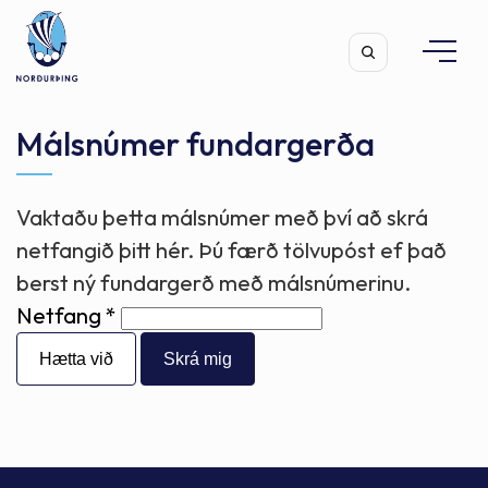
Málsnúmer fundargerða
Vaktaðu þetta málsnúmer með því að skrá
Leita
netfangið þitt hér. Þú færð tölvupóst ef það
berst ný fundargerð með málsnúmerinu.
Netfang
Hætta við