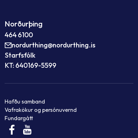
Norðurþing
464 6100
nordurthing@nordurthing.is
Starfsfólk
KT: 640169-5599
Hafðu samband
Vafrakökur og persónuvernd
Fundargátt