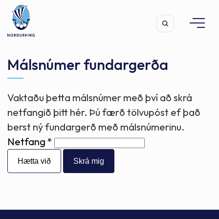
Málsnúmer fundargerða
Vaktaðu þetta málsnúmer með því að skrá
Leita
netfangið þitt hér. Þú færð tölvupóst ef það
berst ný fundargerð með málsnúmerinu.
Netfang
Hætta við