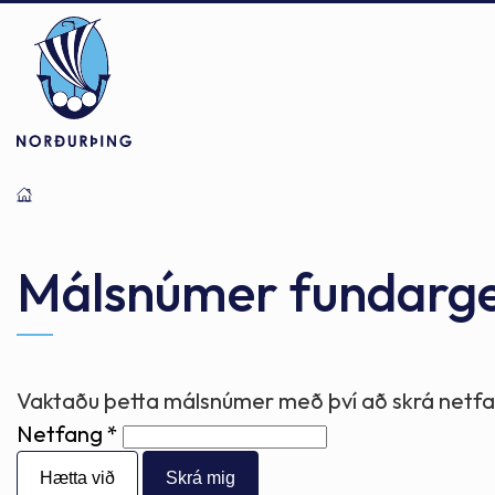
Þjónusta
Stjórnsýsla
Mannlíf
Málsnúmer fundarg
Félagsþjónusta
Stjórnkerfi
Byggðarlögin
Vaktaðu þetta málsnúmer með því að skrá netfan
Netfang
Menntun
Málaflokkar
Náttúran
Hætta við