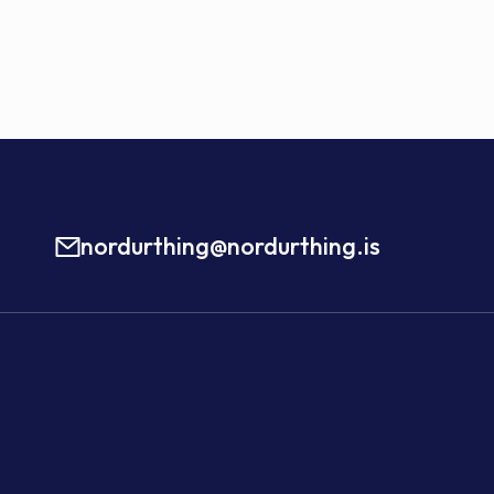
nordurthing@nordurthing.is