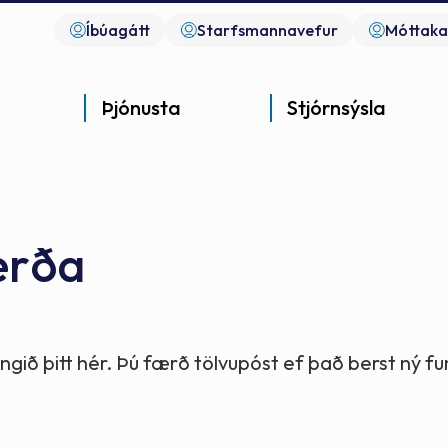
Íbúagátt
Starfsmannavefur
Móttaka
Þjónusta
Stjórnsýsla
erða
Góð þjónusta
Góð stjórnsýsla
Góð mannlíf
- gott samfélag
- gott samfélag
- gott samfélag
gið þitt hér. Þú færð tölvupóst ef það berst ný 