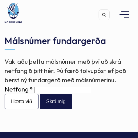
Málsnúmer fundargerða
Vaktaðu þetta málsnúmer með því að skrá
Leita
netfangið þitt hér. Þú færð tölvupóst ef það
berst ný fundargerð með málsnúmerinu.
Netfang
Hætta við