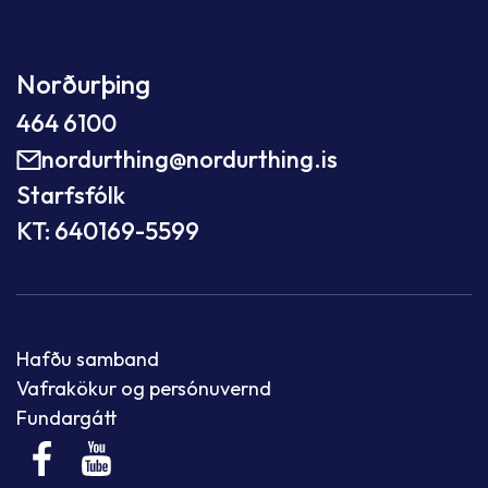
Norðurþing
464 6100
nordurthing@nordurthing.is
Starfsfólk
KT: 640169-5599
Hafðu samband
Vafrakökur og persónuvernd
Fundargátt