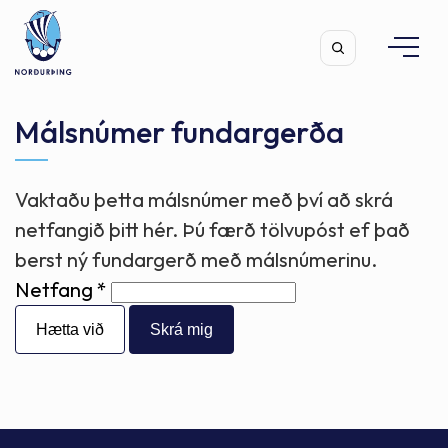
Málsnúmer fundargerða
Vaktaðu þetta málsnúmer með því að skrá
Leita
netfangið þitt hér. Þú færð tölvupóst ef það
berst ný fundargerð með málsnúmerinu.
Netfang
Hætta við