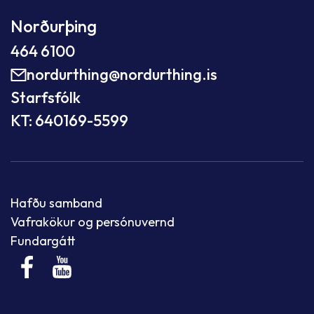
Norðurþing
464 6100
nordurthing@nordurthing.is
Starfsfólk
KT: 640169-5599
Hafðu samband
Vafrakökur og persónuvernd
Fundargátt