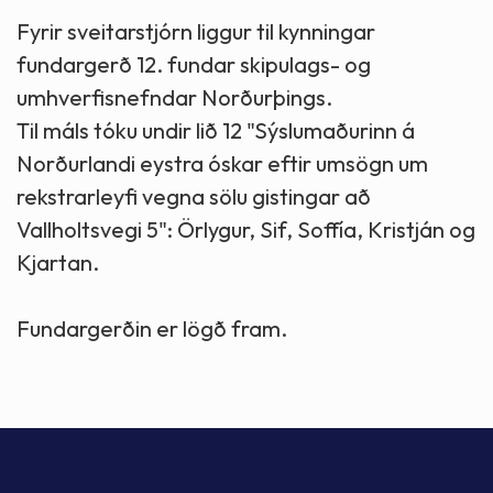
Fyrir sveitarstjórn liggur til kynningar
fundargerð 12. fundar skipulags- og
umhverfisnefndar Norðurþings.
Til máls tóku undir lið 12 "Sýslumaðurinn á
Norðurlandi eystra óskar eftir umsögn um
rekstrarleyfi vegna sölu gistingar að
Vallholtsvegi 5": Örlygur, Sif, Soffía, Kristján og
Kjartan.
Fundargerðin er lögð fram.