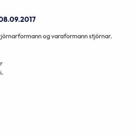
Stefnur og markmið
 08.09.2017
Lög og reglugerðir
 stjórnarformann og varaformann stjórnar.
r
i.