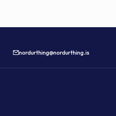
nordurthing@nordurthing.is