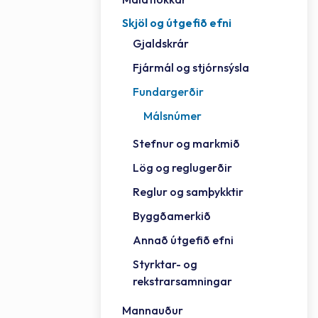
Skjöl og útgefið efni
Félag
Framh
Vinnu
Sorph
Vefm
Bygg
Fræð
Húsa
Jökul
Golfv
Vina
Hvala
Styrktar- og rekstrarsamningar
Gjaldskrár
Félag
Mennt
Íþrót
Veitu
Lausa
Fjöls
Hafn
Reykj
Fjármál og stjórnsýsla
Fundargerðir
Málsnúmer
Stefnur og markmið
Lög og reglugerðir
Reglur og samþykktir
Byggðamerkið
Annað útgefið efni
Styrktar- og
rekstrarsamningar
Mannauður