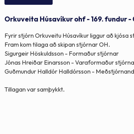
Skólaþjónusta
Skjöl og útgefið efni
Áhugaverðir staðir
Orkuveita Húsavíkur ohf - 169. fundur -
Íþróttir og tómstundir
Mannauður
Útivist og hreyfing
Fyrir stjórn Orkuveitu Húsavíkur liggur að kjósa
Framkvæmdir og hafnir
Menning og listir
Fram kom tilaga að skipan stjórnar OH.
Sigurgeir Höskuldsson - Formaður stjórnar
Skipulags- og byggingarmál
Söfn
Jónas Hreiðar Einarsson - Varaformaður stjórna
Guðmundur Halldór Halldórsson - Meðstjórnand
Fjölmenningarfulltrúi
Tillagan var samþykkt.
Dýraeftirlit