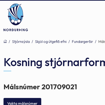
/
Stjórnsýsla
/
Skjöl og útgefið efni
/
Fundargerðir
/
Mál
Þjónusta
Stjórnsýsla
Mannlíf
Kosning stjórnarfor
Félagsþjónusta
Stjórnkerfi
Byggðarlögin
Málsnúmer 201709021
Menntun
Málaflokkar
Náttúran
Vakta málsnúmer