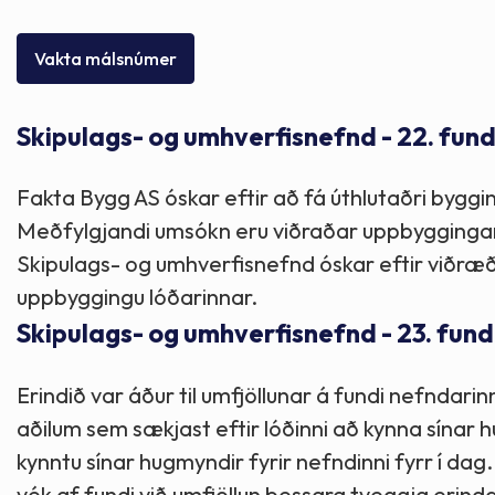
Skólaþjónusta
Skjöl og útgefið efni
Áhugaverðir staðir
Vakta málsnúmer
Íþróttir og tómstundir
Mannauður
Útivist og hreyfing
Skipulags- og umhverfisnefnd - 22. fundu
Framkvæmdir og hafnir
Menning og listir
Fakta Bygg AS óskar eftir að fá úthlutaðri bygging
Skipulags- og byggingarmál
Söfn
Meðfylgjandi umsókn eru viðraðar uppbygging
Skipulags- og umhverfisnefnd óskar eftir við
Fjölmenningarfulltrúi
uppbyggingu lóðarinnar.
Skipulags- og umhverfisnefnd - 23. fundu
Dýraeftirlit
Erindið var áður til umfjöllunar á fundi nefndar
aðilum sem sækjast eftir lóðinni að kynna sínar 
kynntu sínar hugmyndir fyrir nefndinni fyrr í da
vék af fundi við umfjöllun þessara tveggja erind