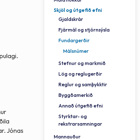
Skjöl og útgefið efni
Félag
Framh
Vinnu
Sorph
Vefm
Bygg
Fræð
Húsa
Jökul
Golfv
Vina
Hvala
Styrktar- og rekstrarsamningar
Gjaldskrár
Félag
Mennt
Íþrót
Veitu
Lausa
Fjöls
Hafn
Reykj
Fjármál og stjórnsýsla
Fundargerðir
Málsnúmer
pulagi.
Stefnur og markmið
Lög og reglugerðir
Reglur og samþykktir
Byggðamerkið
Annað útgefið efni
mur
Styrktar- og
ðila
rekstrarsamningar
ar. Jónas
Mannauður