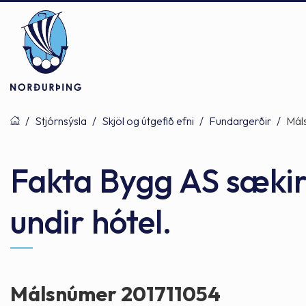
/
Stjórnsýsla
/
Skjöl og útgefið efni
/
Fundargerðir
/
Mál
Þjónusta
Stjórnsýsla
Mannlíf
Fakta Bygg AS sækir
undir hótel.
Félagsþjónusta
Stjórnkerfi
Byggðarlögin
Menntun
Málaflokkar
Náttúran
Málsnúmer 201711054