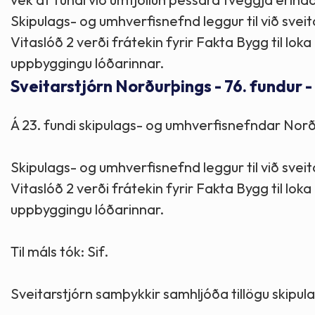
Skipulags- og umhverfisnefnd leggur til við svei
Vitaslóð 2 verði frátekin fyrir Fakta Bygg til lo
uppbyggingu lóðarinnar.
Sveitarstjórn Norðurþings - 76. fundur -
Á 23. fundi skipulags- og umhverfisnefndar Norð
Skipulags- og umhverfisnefnd leggur til við svei
Vitaslóð 2 verði frátekin fyrir Fakta Bygg til lo
uppbyggingu lóðarinnar.
Til máls tók: Sif.
Sveitarstjórn samþykkir samhljóða tillögu skipu