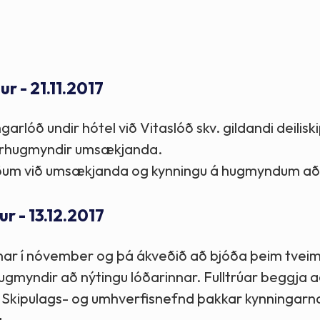
Stefnur og markmið
Lög og reglugerðir
r - 21.11.2017
arlóð undir hótel við Vitaslóð skv. gildandi deiliski
arhugmyndir umsækjanda.
ræðum við umsækjanda og kynningu á hugmyndum að
r - 13.12.2017
innar í nóvember og þá ákveðið að bjóða þeim tvei
hugmyndir að nýtingu lóðarinnar. Fulltrúar beggja a
g. Skipulags- og umhverfisnefnd þakkar kynningarn
a.