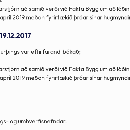
tarstjórn að samið verði við Fakta Bygg um að lóðin
ka apríl 2019 meðan fyrirtækið þróar sínar hugmyndi
 19.12.2017
urþings var eftirfarandi bókað;
tarstjórn að samið verði við Fakta Bygg um að lóðin
ka apríl 2019 meðan fyrirtækið þróar sínar hugmyndi
lags- og umhverfisnefndar.