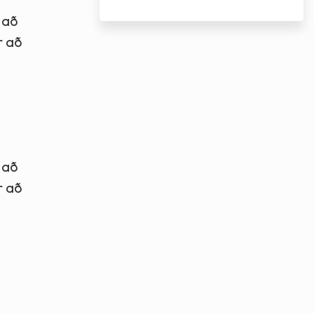
 að
r að
 að
r að