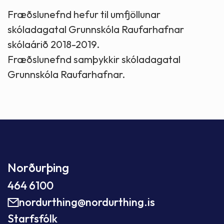
Fræðslunefnd hefur til umfjöllunar
skóladagatal Grunnskóla Raufarhafnar
skólaárið 2018-2019.
Fræðslunefnd samþykkir skóladagatal
Grunnskóla Raufarhafnar.
Norðurþing
464 6100
nordurthing@nordurthing.is
Starfsfólk