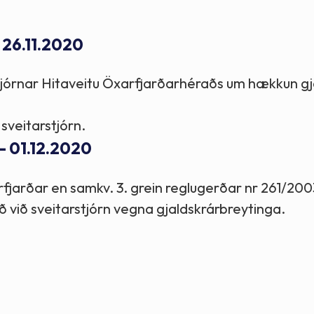
Stefnur og markmið
 26.11.2020
Lög og reglugerðir
 stjórnar Hitaveitu Öxarfjarðarhéraðs um hækkun gj
 sveitarstjórn.
 - 01.12.2020
arfjarðar en samkv. 3. grein reglugerðar nr 261/2003
ð við sveitarstjórn vegna gjaldskrárbreytinga.