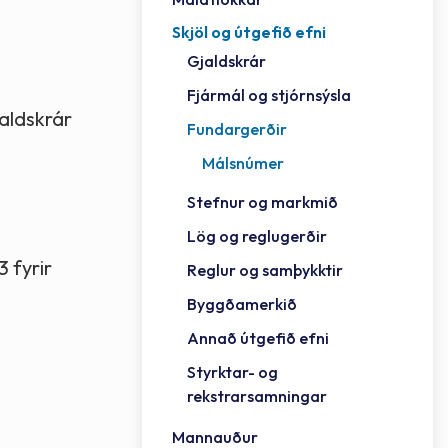
Skjöl og útgefið efni
Félag
Framh
Vinnu
Sorph
Vefm
Bygg
Fræð
Húsa
Jökul
Golfv
Vina
Hvala
Styrktar- og rekstrarsamningar
Gjaldskrár
Félag
Mennt
Íþrót
Veitu
Lausa
Fjöls
Hafn
Reykj
Fjármál og stjórnsýsla
aldskrár
Fundargerðir
Málsnúmer
Stefnur og markmið
Lög og reglugerðir
 fyrir
Reglur og samþykktir
Byggðamerkið
Annað útgefið efni
Styrktar- og
rekstrarsamningar
Mannauður