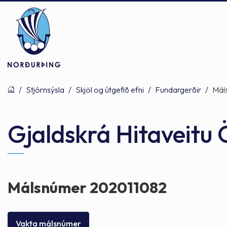
/
Stjórnsýsla
/
Skjöl og útgefið efni
/
Fundargerðir
/
Mál
Þjónusta
Stjórnsýsla
Mannlíf
Gjaldskrá Hitaveitu
Félagsþjónusta
Stjórnkerfi
Byggðarlögin
Málsnúmer 202011082
Menntun
Málaflokkar
Náttúran
Vakta málsnúmer