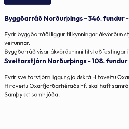
Skólaþjónusta
Skjöl og útgefið efni
Áhugaverðir staðir
Byggðarráð Norðurþings - 346. fundur -
Íþróttir og tómstundir
Mannauður
Útivist og hreyfing
Fyrir byggðarráði liggur til kynningar ákvörðun
Framkvæmdir og hafnir
Menning og listir
veitunnar.
Byggðarráð vísar ákvörðuninni til staðfestingar í
Skipulags- og byggingarmál
Söfn
Sveitarstjórn Norðurþings - 108. fundur
Fyrir sveitarstjórn liggur gjaldskrá Hitaveitu Öx
Fjölmenningarfulltrúi
Hitaveitu Öxarfjarðarhéraðs hf. skal haft samrá
Samþykkt samhljóða.
Dýraeftirlit