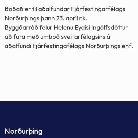
Boðað er til aðalfundar Fjárfestingarfélags
Norðurþings þann 23. apríl nk.
Byggðarráð felur Helenu Eydísi Ingólfsdóttur
að fara með umboð sveitarfélagsins á
aðalfundi Fjárfestingafélags Norðurþings ehf.
Norðurþing