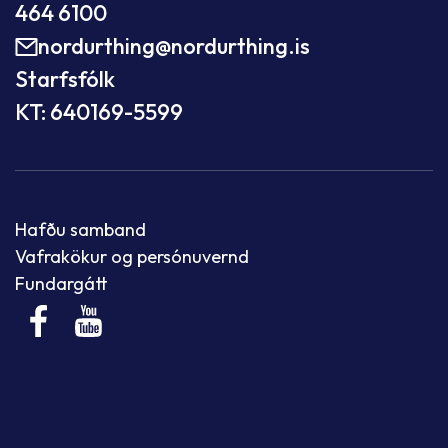
464 6100
nordurthing@nordurthing.is
Starfsfólk
KT: 640169-5599
Hafðu samband
Vafrakökur og persónuvernd
Fundargátt