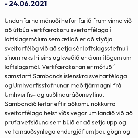
- 24.06.2021
Undanfarna mánuði hefur farið fram vinna við
að útbúa verkfærakistu sveitarfélaga í
loftslagsmálum sem ætlað er að styðja
sveitarfélög við að setja sér loftslagsstefnu í
sínum rekstri eins og kveðið er á um í lögum um
loftslagsmál. Verkfærakistan er mótuð í
samstarfi Sambands íslenskra sveitarfélaga
og Umhverfisstofnunar með fjármagni frá
Umhverfis- og auðlindaráðuneytinu.
Sambandið leitar eftir aðkomu nokkurra
sveitarfélaga helst víðs vegar um landið við að
prufa vefsíðuna sem búið er að setja upp og
veita nauðsynlega endurgjöf um þau gögn og