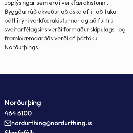
upplýsingar sem eru í verkfærakistunni.
Byggðarráð ákveður að óska eftir að taka
þátt í rýni verkfærakistunnar og að fulltrúi
sveitarfélagsins verði formaður skipulags- og
framkvæmdaráðs verði af þáttöku
Norðurþings.
Norðurþing
464 6100
nordurthing@nordurthing.is
Starfsfólk