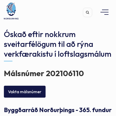
Óskað eftir nokkrum
sveitarfélögum til að rýna
verkfærakistu í loftslagsmálum
Leita
Málsnúmer 202106110
Vakta málsnúmer
Byggðarráð Norðurþings - 365. fundur