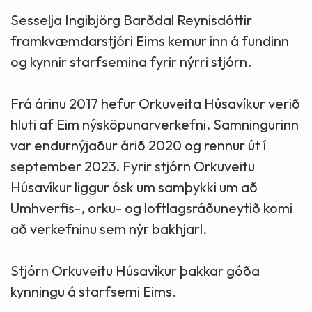
Sesselja Ingibjörg Barðdal Reynisdóttir
framkvæmdarstjóri Eims kemur inn á fundinn
og kynnir starfsemina fyrir nýrri stjórn.
Frá árinu 2017 hefur Orkuveita Húsavíkur verið
hluti af Eim nýsköpunarverkefni. Samningurinn
var endurnýjaður árið 2020 og rennur út í
september 2023. Fyrir stjórn Orkuveitu
Húsavíkur liggur ósk um samþykki um að
Umhverfis-, orku- og loftlagsráðuneytið komi
að verkefninu sem nýr bakhjarl.
Stjórn Orkuveitu Húsavíkur þakkar góða
kynningu á starfsemi Eims.