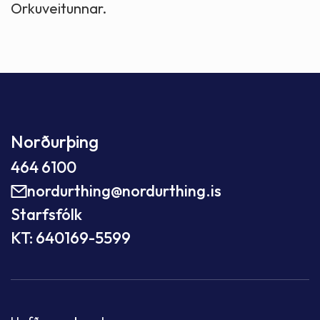
Orkuveitunnar.
Norðurþing
464 6100
nordurthing@nordurthing.is
Starfsfólk
KT: 640169-5599