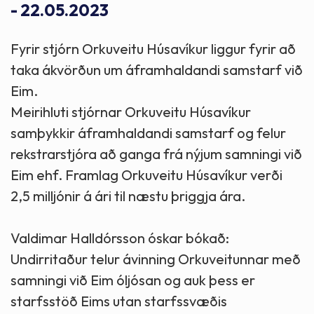
- 22.05.2023
Fyrir stjórn Orkuveitu Húsavíkur liggur fyrir að
taka ákvörðun um áframhaldandi samstarf við
Eim.
Meirihluti stjórnar Orkuveitu Húsavíkur
samþykkir áframhaldandi samstarf og felur
rekstrarstjóra að ganga frá nýjum samningi við
Eim ehf. Framlag Orkuveitu Húsavíkur verði
2,5 milljónir á ári til næstu þriggja ára.
Valdimar Halldórsson óskar bókað:
Undirritaður telur ávinning Orkuveitunnar með
samningi við Eim óljósan og auk þess er
starfsstöð Eims utan starfssvæðis