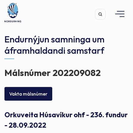
Endurnýjun samninga um
áframhaldandi samstarf
Leita
Málsnúmer 202209082
Vakta málsnúmer
Orkuveita Húsavíkur ohf - 236. fundur
- 28.09.2022