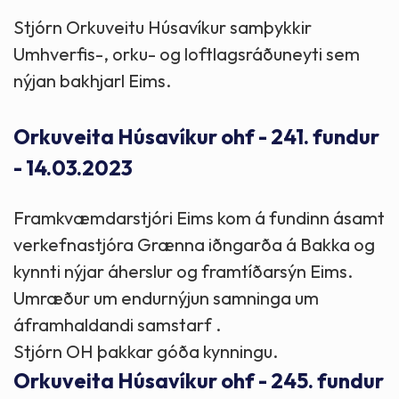
Stjórn Orkuveitu Húsavíkur samþykkir
Umhverfis-, orku- og loftlagsráðuneyti sem
nýjan bakhjarl Eims.
Orkuveita Húsavíkur ohf - 241. fundur
- 14.03.2023
Framkvæmdarstjóri Eims kom á fundinn ásamt
verkefnastjóra Grænna iðngarða á Bakka og
kynnti nýjar áherslur og framtíðarsýn Eims.
Umræður um endurnýjun samninga um
áframhaldandi samstarf .
Stjórn OH þakkar góða kynningu.
Orkuveita Húsavíkur ohf - 245. fundur