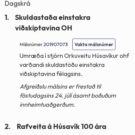
Dagskrá
1.
Skuldastaða einstakra
viðskiptavina OH
Málsnúmer
201907073
Vakta málsnúmer
Umræða í stjórn Orkuveitu Húsavíkur ohf
varðandi skuldastöðu einstakra
viðskiptavina félagsins.
Afgreiðslu málsins er frestað til
föstudagsins 24. júlí ásamt boðuðum
innheimtuaðgerðum.
2.
Rafveita á Húsavík 100 ára