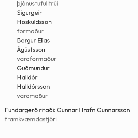
þjónustufulltrúi
Sigurgeir
Höskuldsson
formaður
Bergur Elías
Ágústsson
varaformaður
Guðmundur
Halldór
Halldórsson
varamaður
Fundargerð ritaði:
Gunnar Hrafn Gunnarsson
framkvæmdastjóri