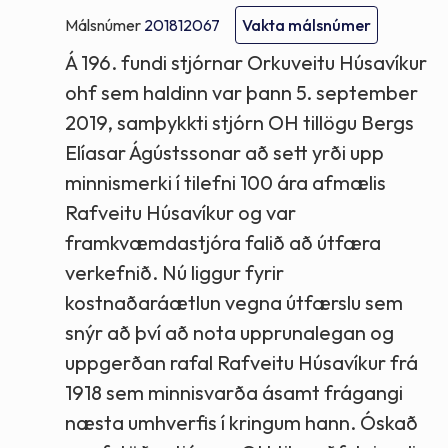
Málsnúmer
201812067
Vakta málsnúmer
Á 196. fundi stjórnar Orkuveitu Húsavíkur
ohf sem haldinn var þann 5. september
2019, samþykkti stjórn OH tillögu Bergs
Elíasar Ágústssonar að sett yrði upp
minnismerki í tilefni 100 ára afmælis
Rafveitu Húsavíkur og var
framkvæmdastjóra falið að útfæra
verkefnið. Nú liggur fyrir
kostnaðaráætlun vegna útfærslu sem
snýr að því að nota upprunalegan og
uppgerðan rafal Rafveitu Húsavíkur frá
1918 sem minnisvarða ásamt frágangi
næsta umhverfis í kringum hann. Óskað