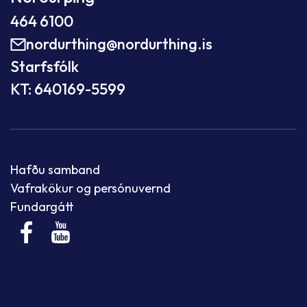
464 6100
nordurthing@nordurthing.is
Starfsfólk
KT: 640169-5599
Hafðu samband
Vafrakökur og persónuvernd
Fundargátt