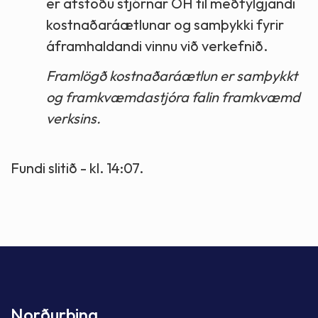
er afstöðu stjórnar OH til meðfylgjandi
kostnaðaráætlunar og samþykki fyrir
áframhaldandi vinnu við verkefnið.
Framlögð kostnaðaráætlun er samþykkt
og framkvæmdastjóra falin framkvæmd
verksins.
Fundi slitið - kl. 14:07.
Norðurþing