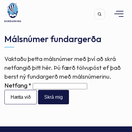
Málsnúmer fundargerða
Vaktaðu þetta málsnúmer með því að skrá
Leita
netfangið þitt hér. Þú færð tölvupóst ef það
berst ný fundargerð með málsnúmerinu.
Netfang
Hætta við