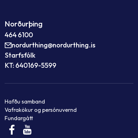
Norðurþing
464 6100
nordurthing@nordurthing.is
Starfsfólk
KT: 640169-5599
Hafðu samband
Vafrakökur og persónuvernd
Fundargátt