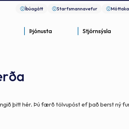
Íbúagátt
Starfsmannavefur
Móttaka
Þjónusta
Stjórnsýsla
erða
Góð þjónusta
Góð stjórnsýsla
Góð mannlíf
- gott samfélag
- gott samfélag
- gott samfélag
gið þitt hér. Þú færð tölvupóst ef það berst ný 