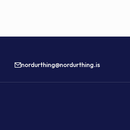
nordurthing@nordurthing.is