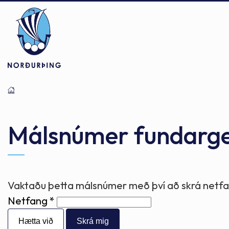
Þjónusta
Stjórnsýsla
Mannlíf
Málsnúmer fundarg
Félagsþjónusta
Stjórnkerfi
Byggðarlögin
Vaktaðu þetta málsnúmer með því að skrá netfan
Netfang
Menntun
Málaflokkar
Náttúran
Hætta við