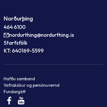
Norðurþing
464 6100
nordurthing@nordurthing.is
Starfsfólk
KT: 640169-5599
Hafðu samband
Vafrakökur og persónuvernd
Fundargátt