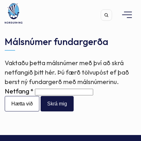
Málsnúmer fundargerða
Vaktaðu þetta málsnúmer með því að skrá
Leita
netfangið þitt hér. Þú færð tölvupóst ef það
berst ný fundargerð með málsnúmerinu.
Netfang
Hætta við