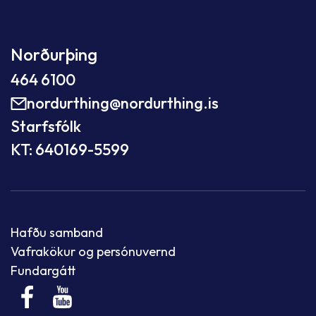
Norðurþing
464 6100
nordurthing@nordurthing.is
Starfsfólk
KT: 640169-5599
Hafðu samband
Vafrakökur og persónuvernd
Fundargátt