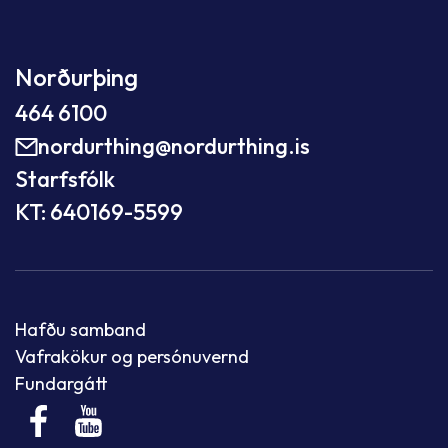
Norðurþing
464 6100
nordurthing@nordurthing.is
Starfsfólk
KT: 640169-5599
Hafðu samband
Vafrakökur og persónuvernd
Fundargátt