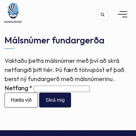
Málsnúmer fundargerða
Vaktaðu þetta málsnúmer með því að skrá
Leita
netfangið þitt hér. Þú færð tölvupóst ef það
berst ný fundargerð með málsnúmerinu.
Netfang
Hætta við