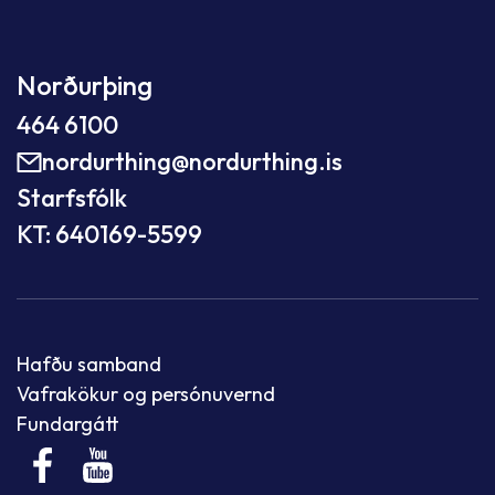
Norðurþing
464 6100
nordurthing@nordurthing.is
Starfsfólk
KT: 640169-5599
Hafðu samband
Vafrakökur og persónuvernd
Fundargátt