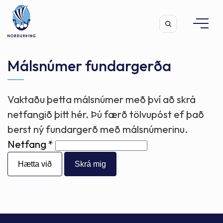
Málsnúmer fundargerða
Vaktaðu þetta málsnúmer með því að skrá
Leita
netfangið þitt hér. Þú færð tölvupóst ef það
berst ný fundargerð með málsnúmerinu.
Netfang
Hætta við