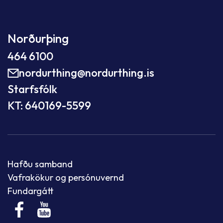
Norðurþing
464 6100
nordurthing@nordurthing.is
Starfsfólk
KT: 640169-5599
Hafðu samband
Vafrakökur og persónuvernd
Fundargátt