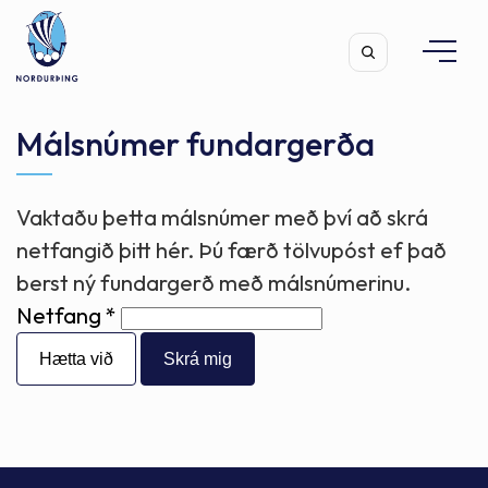
Málsnúmer fundargerða
Vaktaðu þetta málsnúmer með því að skrá
Leita
netfangið þitt hér. Þú færð tölvupóst ef það
berst ný fundargerð með málsnúmerinu.
Netfang
Hætta við