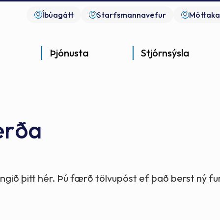
Íbúagátt
Starfsmannavefur
Móttaka
Þjónusta
Stjórnsýsla
erða
Góð þjónusta
Góð stjórnsýsla
Góð mannlíf
- gott samfélag
- gott samfélag
- gott samfélag
gið þitt hér. Þú færð tölvupóst ef það berst ný 