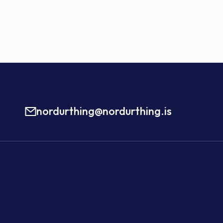
nordurthing@nordurthing.is