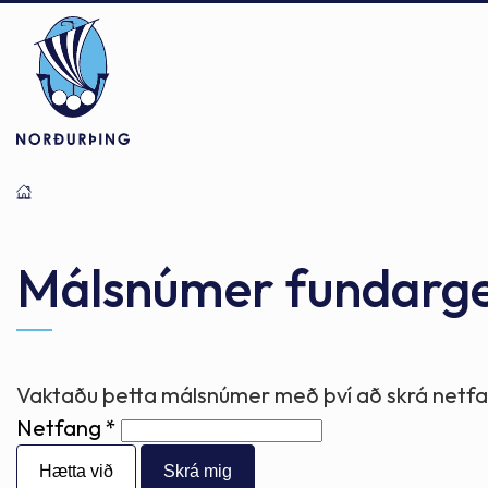
Þjónusta
Stjórnsýsla
Mannlíf
Málsnúmer fundarg
Félagsþjónusta
Stjórnkerfi
Byggðarlögin
Vaktaðu þetta málsnúmer með því að skrá netfan
Netfang
Menntun
Málaflokkar
Náttúran
Hætta við