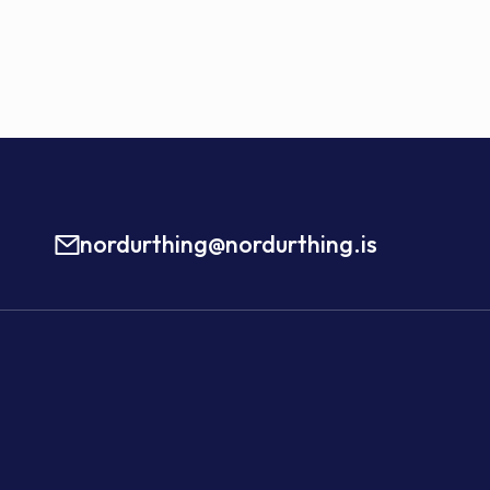
nordurthing@nordurthing.is