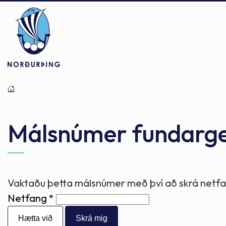
Þjónusta
Stjórnsýsla
Mannlíf
Málsnúmer fundarg
Félagsþjónusta
Stjórnkerfi
Byggðarlögin
Vaktaðu þetta málsnúmer með því að skrá netfan
Netfang
Menntun
Málaflokkar
Náttúran
Hætta við