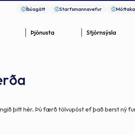
Íbúagátt
Starfsmannavefur
Móttaka
Þjónusta
Stjórnsýsla
erða
Góð þjónusta
Góð stjórnsýsla
Góð mannlíf
- gott samfélag
- gott samfélag
- gott samfélag
gið þitt hér. Þú færð tölvupóst ef það berst ný 