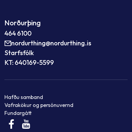
Norðurþing
464 6100
nordurthing@nordurthing.is
Starfsfólk
KT: 640169-5599
Hafðu samband
Vafrakökur og persónuvernd
Fundargátt