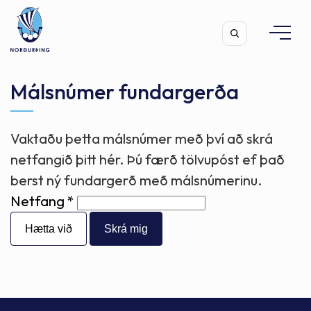
Málsnúmer fundargerða
Vaktaðu þetta málsnúmer með því að skrá
Leita
netfangið þitt hér. Þú færð tölvupóst ef það
berst ný fundargerð með málsnúmerinu.
Netfang
Hætta við