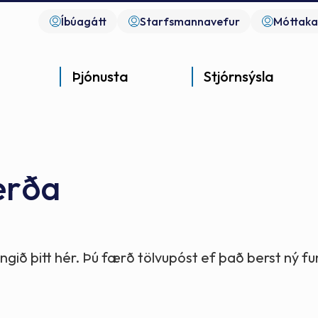
Íbúagátt
Starfsmannavefur
Móttaka
Þjónusta
Stjórnsýsla
erða
Góð þjónusta
Góð stjórnsýsla
Góð mannlíf
- gott samfélag
- gott samfélag
- gott samfélag
gið þitt hér. Þú færð tölvupóst ef það berst ný 