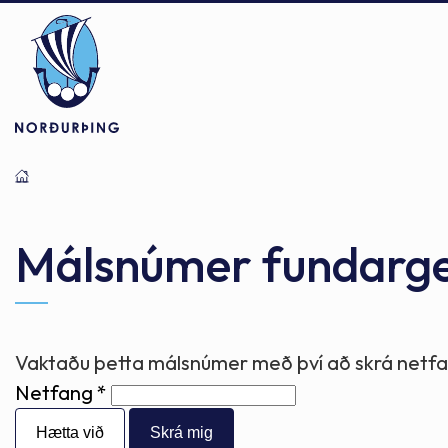
Þjónusta
Stjórnsýsla
Mannlíf
Málsnúmer fundarg
Félagsþjónusta
Stjórnkerfi
Byggðarlögin
Vaktaðu þetta málsnúmer með því að skrá netfan
Netfang
Menntun
Málaflokkar
Náttúran
Hætta við