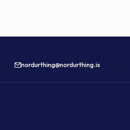
nordurthing@nordurthing.is