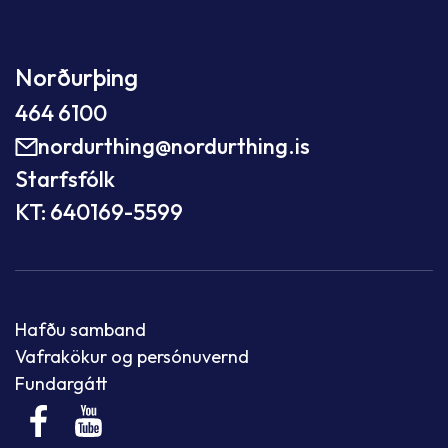
Norðurþing
464 6100
nordurthing@nordurthing.is
Starfsfólk
KT: 640169-5599
Hafðu samband
Vafrakökur og persónuvernd
Fundargátt