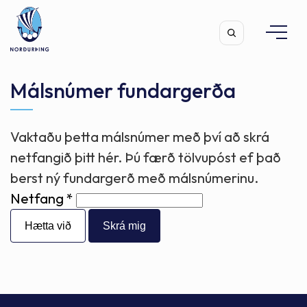
Málsnúmer fundargerða
Vaktaðu þetta málsnúmer með því að skrá
Leita
netfangið þitt hér. Þú færð tölvupóst ef það
berst ný fundargerð með málsnúmerinu.
Netfang
Hætta við