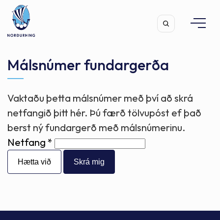
Málsnúmer fundargerða
Vaktaðu þetta málsnúmer með því að skrá
Leita
netfangið þitt hér. Þú færð tölvupóst ef það
berst ný fundargerð með málsnúmerinu.
Netfang
Hætta við