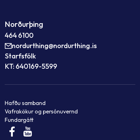
Norðurþing
464 6100
nordurthing@nordurthing.is
Starfsfólk
KT: 640169-5599
Hafðu samband
Vafrakökur og persónuvernd
Fundargátt