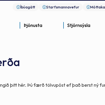
Íbúagátt
Starfsmannavefur
Móttaka
Þjónusta
Stjórnsýsla
erða
Góð þjónusta
Góð stjórnsýsla
Góð mannlíf
- gott samfélag
- gott samfélag
- gott samfélag
gið þitt hér. Þú færð tölvupóst ef það berst ný 