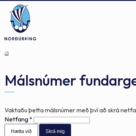
Þjónusta
Stjórnsýsla
Mannlíf
Málsnúmer fundarg
Félagsþjónusta
Stjórnkerfi
Byggðarlögin
Vaktaðu þetta málsnúmer með því að skrá netfan
Netfang
Menntun
Málaflokkar
Náttúran
Hætta við