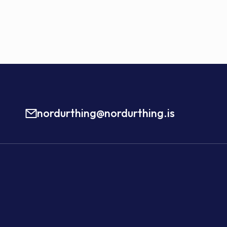
nordurthing@nordurthing.is