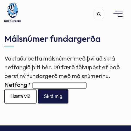
Málsnúmer fundargerða
Vaktaðu þetta málsnúmer með því að skrá
Leita
netfangið þitt hér. Þú færð tölvupóst ef það
berst ný fundargerð með málsnúmerinu.
Netfang
Hætta við