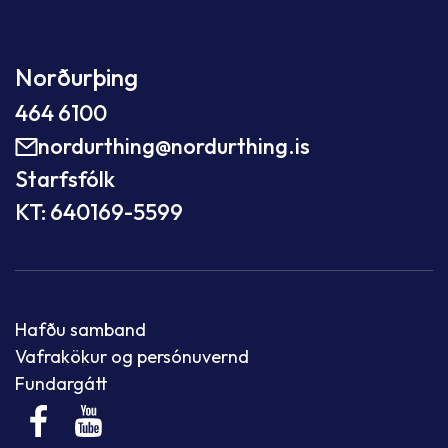
Norðurþing
464 6100
nordurthing@nordurthing.is
Starfsfólk
KT: 640169-5599
Hafðu samband
Vafrakökur og persónuvernd
Fundargátt