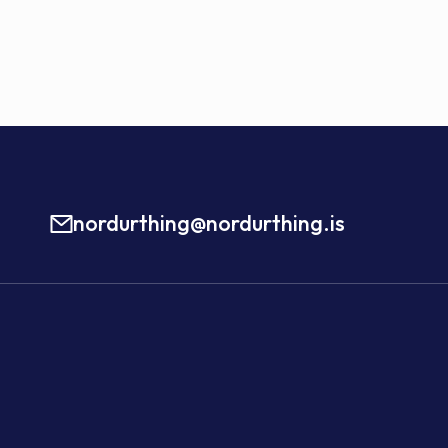
nordurthing@nordurthing.is