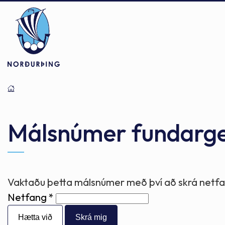
Þjónusta
Stjórnsýsla
Mannlíf
Málsnúmer fundarg
Félagsþjónusta
Stjórnkerfi
Byggðarlögin
Vaktaðu þetta málsnúmer með því að skrá netfan
Netfang
Menntun
Málaflokkar
Náttúran
Hætta við