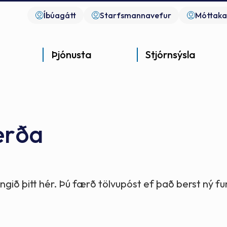
Íbúagátt
Starfsmannavefur
Móttaka
Þjónusta
Stjórnsýsla
erða
Góð þjónusta
Góð stjórnsýsla
Góð mannlíf
- gott samfélag
- gott samfélag
- gott samfélag
gið þitt hér. Þú færð tölvupóst ef það berst ný 