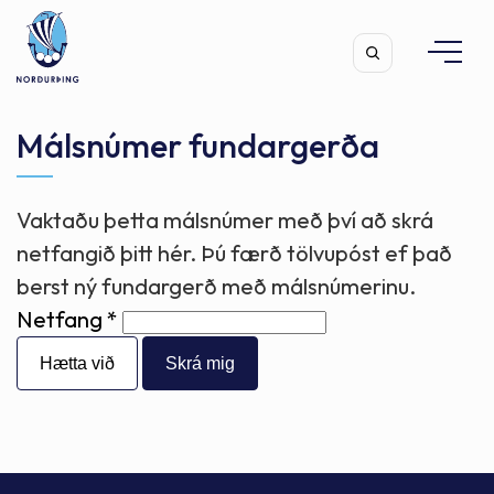
Málsnúmer fundargerða
Vaktaðu þetta málsnúmer með því að skrá
Leita
netfangið þitt hér. Þú færð tölvupóst ef það
berst ný fundargerð með málsnúmerinu.
Netfang
Hætta við