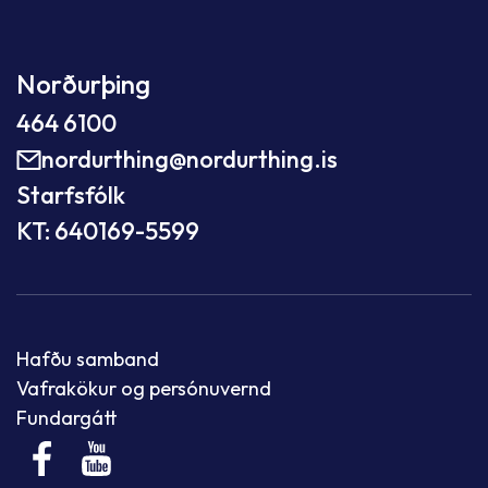
Norðurþing
464 6100
nordurthing@nordurthing.is
Starfsfólk
KT: 640169-5599
Hafðu samband
Vafrakökur og persónuvernd
Fundargátt