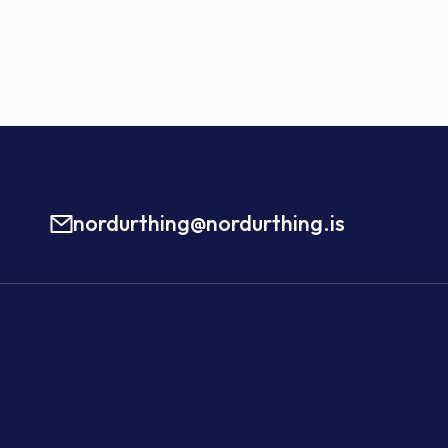
nordurthing@nordurthing.is