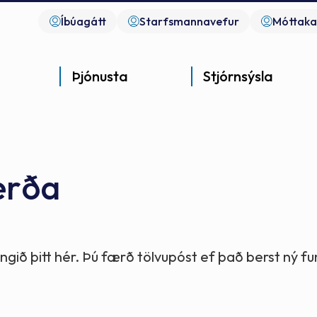
Íbúagátt
Starfsmannavefur
Móttaka
Þjónusta
Stjórnsýsla
erða
Góð þjónusta
Góð stjórnsýsla
Góð mannlíf
- gott samfélag
- gott samfélag
- gott samfélag
gið þitt hér. Þú færð tölvupóst ef það berst ný 