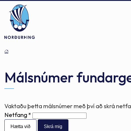
Þjónusta
Stjórnsýsla
Mannlíf
Málsnúmer fundarg
Félagsþjónusta
Stjórnkerfi
Byggðarlögin
Vaktaðu þetta málsnúmer með því að skrá netfan
Netfang
Menntun
Málaflokkar
Náttúran
Hætta við