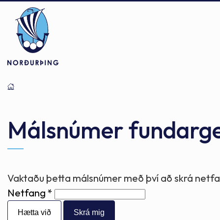
Þjónusta
Stjórnsýsla
Mannlíf
Málsnúmer fundarg
Félagsþjónusta
Stjórnkerfi
Byggðarlögin
Vaktaðu þetta málsnúmer með því að skrá netfan
Netfang
Menntun
Málaflokkar
Náttúran
Hætta við