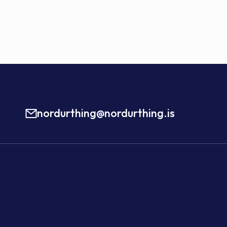
nordurthing@nordurthing.is