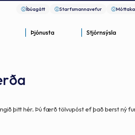
Íbúagátt
Starfsmannavefur
Móttaka
Þjónusta
Stjórnsýsla
erða
Góð þjónusta
Góð stjórnsýsla
Góð mannlíf
- gott samfélag
- gott samfélag
- gott samfélag
gið þitt hér. Þú færð tölvupóst ef það berst ný 