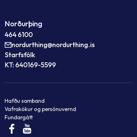
Norðurþing
464 6100
nordurthing@nordurthing.is
Starfsfólk
KT: 640169-5599
Hafðu samband
Vafrakökur og persónuvernd
Fundargátt