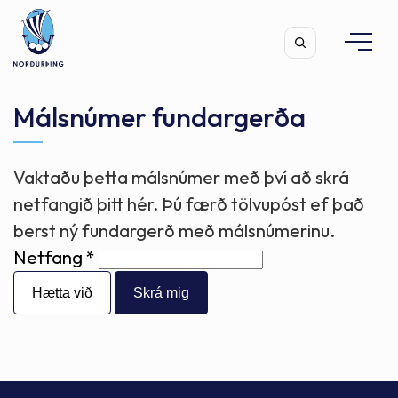
Málsnúmer fundargerða
Vaktaðu þetta málsnúmer með því að skrá
Leita
netfangið þitt hér. Þú færð tölvupóst ef það
berst ný fundargerð með málsnúmerinu.
Netfang
Hætta við