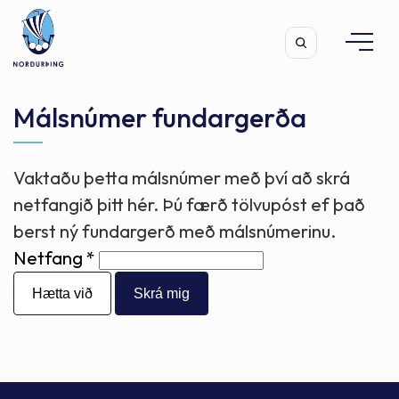
Málsnúmer fundargerða
Vaktaðu þetta málsnúmer með því að skrá
Leita
netfangið þitt hér. Þú færð tölvupóst ef það
berst ný fundargerð með málsnúmerinu.
Netfang
Hætta við