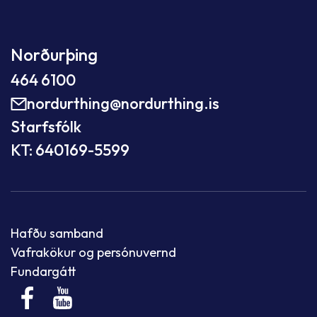
Norðurþing
464 6100
nordurthing@nordurthing.is
Starfsfólk
KT: 640169-5599
Hafðu samband
Vafrakökur og persónuvernd
Fundargátt