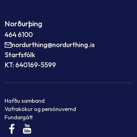
Norðurþing
464 6100
nordurthing@nordurthing.is
Starfsfólk
KT: 640169-5599
Hafðu samband
Vafrakökur og persónuvernd
Fundargátt