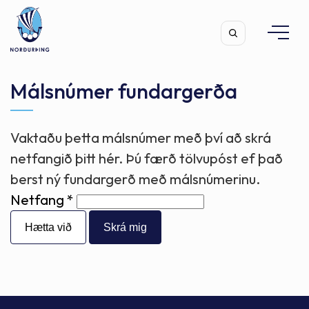
Málsnúmer fundargerða
Vaktaðu þetta málsnúmer með því að skrá
Leita
netfangið þitt hér. Þú færð tölvupóst ef það
berst ný fundargerð með málsnúmerinu.
Netfang
Hætta við