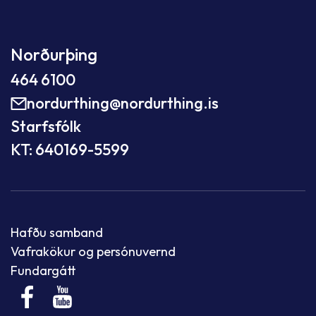
Norðurþing
464 6100
nordurthing@nordurthing.is
Starfsfólk
KT: 640169-5599
Hafðu samband
Vafrakökur og persónuvernd
Fundargátt