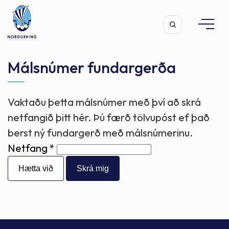
Málsnúmer fundargerða
Vaktaðu þetta málsnúmer með því að skrá
Leita
netfangið þitt hér. Þú færð tölvupóst ef það
berst ný fundargerð með málsnúmerinu.
Netfang
Hætta við