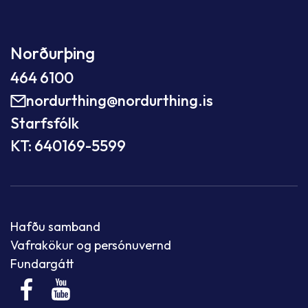
Norðurþing
464 6100
nordurthing@nordurthing.is
Starfsfólk
KT: 640169-5599
Hafðu samband
Vafrakökur og persónuvernd
Fundargátt