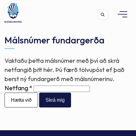
Málsnúmer fundargerða
Vaktaðu þetta málsnúmer með því að skrá
Leita
netfangið þitt hér. Þú færð tölvupóst ef það
berst ný fundargerð með málsnúmerinu.
Netfang
Hætta við