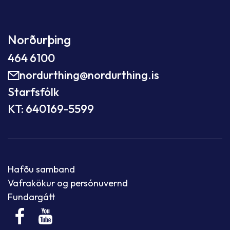
Norðurþing
464 6100
nordurthing@nordurthing.is
Starfsfólk
KT: 640169-5599
Hafðu samband
Vafrakökur og persónuvernd
Fundargátt