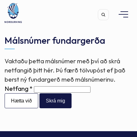
Málsnúmer fundargerða
Vaktaðu þetta málsnúmer með því að skrá
Leita
netfangið þitt hér. Þú færð tölvupóst ef það
berst ný fundargerð með málsnúmerinu.
Netfang
Hætta við