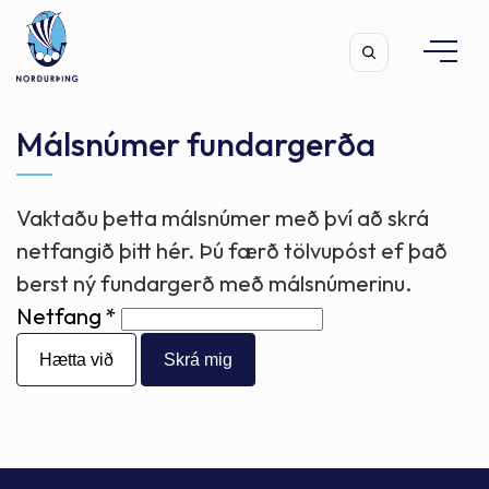
Málsnúmer fundargerða
Vaktaðu þetta málsnúmer með því að skrá
Leita
netfangið þitt hér. Þú færð tölvupóst ef það
berst ný fundargerð með málsnúmerinu.
Netfang
Hætta við