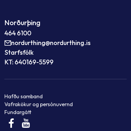
Norðurþing
464 6100
nordurthing@nordurthing.is
Starfsfólk
KT: 640169-5599
Hafðu samband
Vafrakökur og persónuvernd
Fundargátt