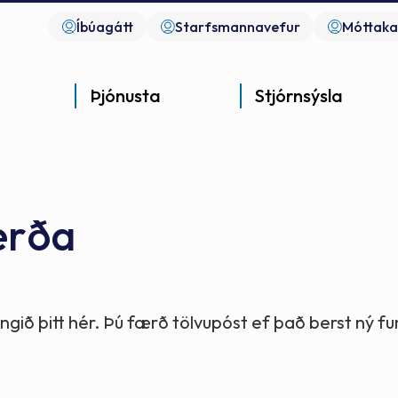
Íbúagátt
Starfsmannavefur
Móttaka
Þjónusta
Stjórnsýsla
erða
Góð þjónusta
Góð stjórnsýsla
Góð mannlíf
- gott samfélag
- gott samfélag
- gott samfélag
gið þitt hér. Þú færð tölvupóst ef það berst ný 