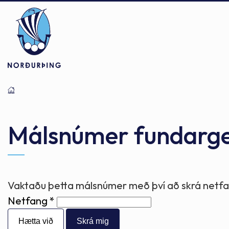
Þjónusta
Stjórnsýsla
Mannlíf
Málsnúmer fundarg
Félagsþjónusta
Stjórnkerfi
Byggðarlögin
Vaktaðu þetta málsnúmer með því að skrá netfan
Netfang
Menntun
Málaflokkar
Náttúran
Hætta við