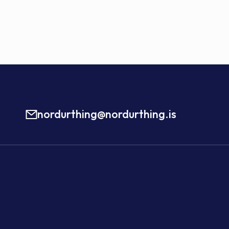
nordurthing@nordurthing.is