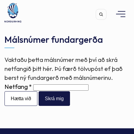
Málsnúmer fundargerða
Vaktaðu þetta málsnúmer með því að skrá
Leita
netfangið þitt hér. Þú færð tölvupóst ef það
berst ný fundargerð með málsnúmerinu.
Netfang
Hætta við