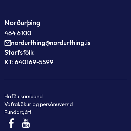
Norðurþing
464 6100
nordurthing@nordurthing.is
Starfsfólk
KT: 640169-5599
Hafðu samband
Vafrakökur og persónuvernd
Fundargátt