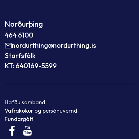
Norðurþing
464 6100
nordurthing@nordurthing.is
Starfsfólk
KT: 640169-5599
Hafðu samband
Vafrakökur og persónuvernd
Fundargátt