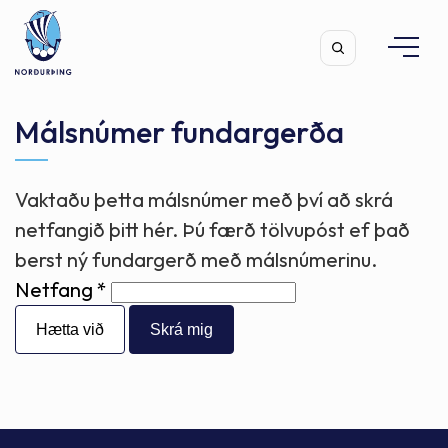
Málsnúmer fundargerða
Vaktaðu þetta málsnúmer með því að skrá
Leita
netfangið þitt hér. Þú færð tölvupóst ef það
berst ný fundargerð með málsnúmerinu.
Netfang
Hætta við