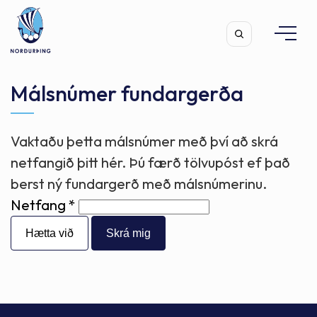
Málsnúmer fundargerða
Vaktaðu þetta málsnúmer með því að skrá
Leita
netfangið þitt hér. Þú færð tölvupóst ef það
berst ný fundargerð með málsnúmerinu.
Netfang
Hætta við