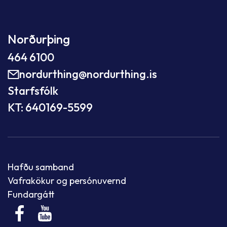
Norðurþing
464 6100
nordurthing@nordurthing.is
Starfsfólk
KT: 640169-5599
Hafðu samband
Vafrakökur og persónuvernd
Fundargátt