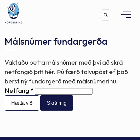
Málsnúmer fundargerða
Vaktaðu þetta málsnúmer með því að skrá
Leita
netfangið þitt hér. Þú færð tölvupóst ef það
berst ný fundargerð með málsnúmerinu.
Netfang
Hætta við