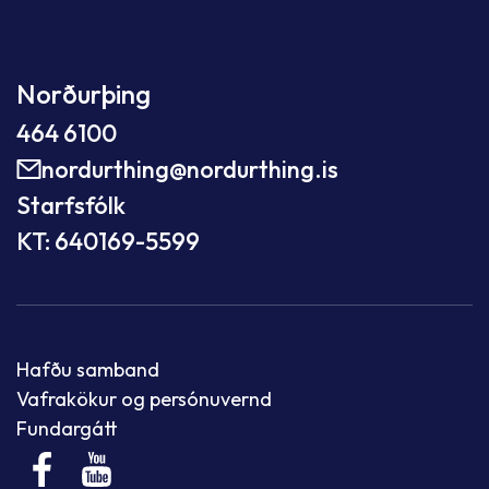
Norðurþing
464 6100
nordurthing@nordurthing.is
Starfsfólk
KT: 640169-5599
Hafðu samband
Vafrakökur og persónuvernd
Fundargátt